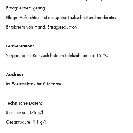
Ertrag: extrem gering
Pflege: Aufrechtes Heften, später Laubschnitt und moderates
Entblättern von Hand, Ertragsreduktion
Fermentation:
Vergärung mit Reinzuchthefe im Edelstahl bei ca. 15 °C
Ausbau:
Im Edelstahltank für 8 Monate
Technische Daten:
Restzucker: 176 g/l
Gesamtsäure: 9.1 g/l