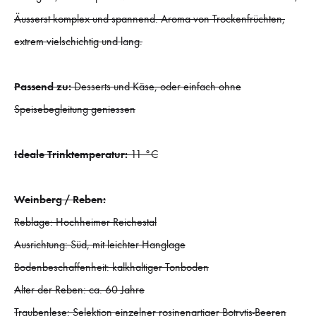
Äusserst komplex und spannend. Aroma von Trockenfrüchten,
extrem vielschichtig und lang.
Passend zu:
Desserts und Käse, oder einfach ohne
Speisebegleitung geniessen
Ideale Trinktemperatur:
11 °C
Weinberg / Reben:
Reblage: Hochheimer Reichestal
Ausrichtung: Süd, mit leichter Hanglage
Bodenbeschaffenheit: kalkhaltiger Tonboden
Alter der Reben: ca. 60 Jahre
Traubenlese: Selektion einzelner rosinenartiger Botrytis-Beeren