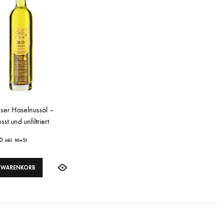
ser Haselnussöl –
sst und unfiltriert
0
inkl. MwSt.
N WARENKORB