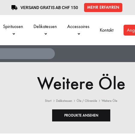
MEHR ERFAHREN
VERSAND GRATIS AB CHF 150
Spirituosen
Delikatessen
Accessoires
Kontakt
Ang
Weitere Öle
Start
Delikatessen
Öle / Olivenöle
Weitere Öle
PRODUKTE ANSEHEN