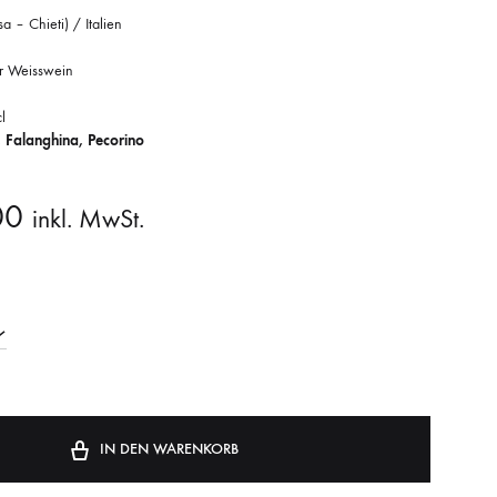
a – Chieti) / Italien
r Weisswein
l
 Falanghina, Pecorino
00
inkl. MwSt.
IN DEN WARENKORB