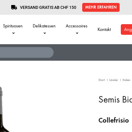
MEHR ERFAHREN
VERSAND GRATIS AB CHF 150
Spirituosen
Delikatessen
Accessoires
Kontakt
Ang
Start
Länder
Italien
Semis Bia
Collefrisio