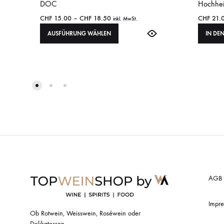
DOC
Hochhei
CHF
15.00
–
CHF
18.50
CHF
21.
inkl. MwSt.
AUSFÜHRUNG WÄHLEN
IN DE
AGB
Impr
Ob Rotwein, Weisswein, Roséwein oder
Delikatessen –