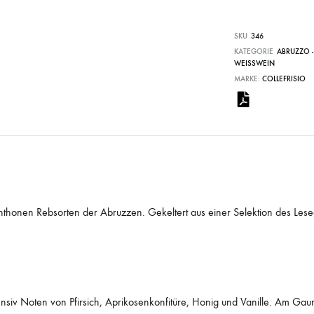
SKU
346
KATEGORIE
ABRUZZO 
WEISSWEIN
MARKE:
COLLEFRISIO
chthonen Rebsorten der Abruzzen. Gekeltert aus einer Selektion des Lesegu
tensiv Noten von Pfirsich, Aprikosenkonfitüre, Honig und Vanille. Am Gau