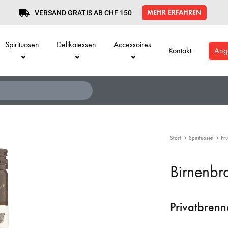
MEHR ERFAHREN
VERSAND GRATIS AB CHF 150
Spirituosen
Delikatessen
Accessoires
Kontakt
Ang
Start
Spirituosen
Fru
Birnenbr
Privatbrenn