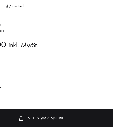
ling) / Südtirol
l
en
00
inkl. MwSt.
IN DEN WARENKORB