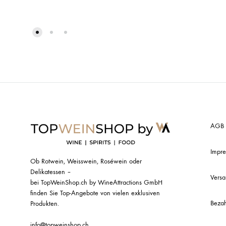
AGB
Impr
Ob Rotwein, Weisswein, Roséwein oder
Delikatessen –
Vers
bei TopWeinShop.ch by WineAttractions GmbH
finden Sie Top-Angebote von vielen exklusiven
Bezah
Produkten.
info@topweinshop.ch