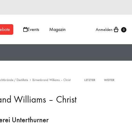
ebote
Events
Magazin
Anmelden
0
chtbrände / Destillate
Birnenbrand Williams – Christ
LETZTER
WEITER
and Williams – Christ
erei Unterthurner