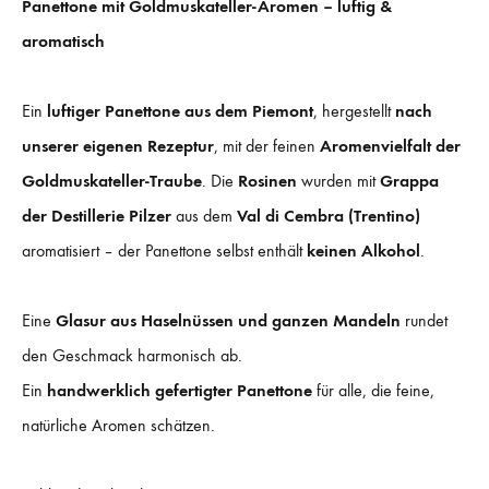
Panettone mit Goldmuskateller-Aromen – luftig &
aromatisch
Ein
luftiger Panettone aus dem Piemont
, hergestellt
nach
unserer eigenen Rezeptur
, mit der feinen
Aromenvielfalt der
Goldmuskateller-Traube
. Die
Rosinen
wurden mit
Grappa
der Destillerie Pilzer
aus dem
Val di Cembra (Trentino)
aromatisiert – der Panettone selbst enthält
keinen Alkohol
.
Eine
Glasur aus Haselnüssen und ganzen Mandeln
rundet
den Geschmack harmonisch ab.
Ein
handwerklich gefertigter Panettone
für alle, die feine,
natürliche Aromen schätzen.