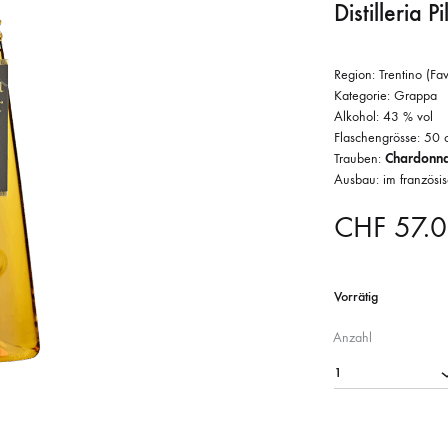
Distilleria P
Region: Trentino (Fav
Kategorie: Grappa
Alkohol: 43 % vol
Flaschengrösse: 50 c
Trauben:
Chardonna
Ausbau: im französi
CHF
57.
Vorrätig
Anzahl
1