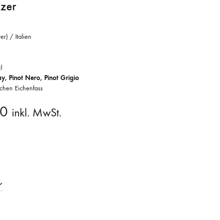
ilzer
er) / Italien
l
y, Pinot Nero, Pinot Grigio
schen Eichenfass
00
inkl. MwSt.