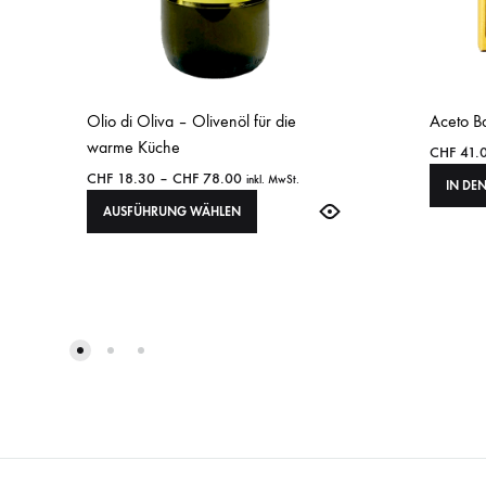
Olio di Oliva – Olivenöl für die
Aceto B
warme Küche
CHF
41.
CHF
18.30
–
CHF
78.00
inkl. MwSt.
IN DE
AUSFÜHRUNG WÄHLEN