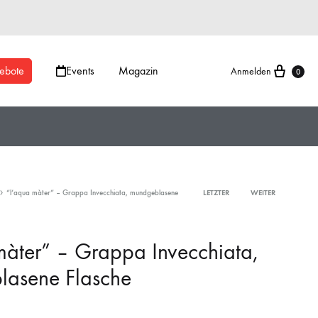
ebote
Events
Magazin
Anmelden
0
“l’aqua màter” – Grappa Invecchiata, mundgeblasene
LETZTER
WEITER
màter” – Grappa Invecchiata,
asene Flasche