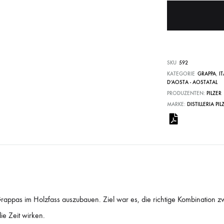
SKU
592
KATEGORIE
GRAPPA
,
I
D’AOSTA - AOSTATAL
PRODUZENTEN:
PILZER
MARKE:
DISTILLERIA PIL
Grappas im Holzfass auszubauen. Ziel war es, die richtige Kombination
die Zeit wirken.