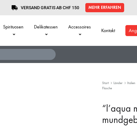
MEHR ERFAHREN
VERSAND GRATIS AB CHF 150
Spirituosen
Delikatessen
Accessoires
Kontakt
Ang
Start
Länder
Italien
Flasche
“l’aqua 
mundgebl