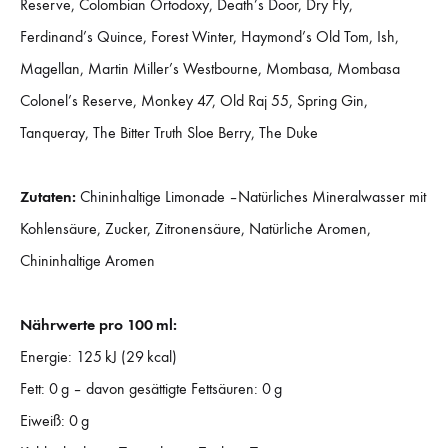
Reserve, Colombian Ortodoxy, Death’s Door, Dry Fly,
Ferdinand’s Quince, Forest Winter, Haymond’s Old Tom, Ish,
Magellan, Martin Miller’s Westbourne, Mombasa, Mombasa
Colonel’s Reserve, Monkey 47, Old Raj 55, Spring Gin,
Tanqueray, The Bitter Truth Sloe Berry, The Duke
Zutaten:
Chininhaltige Limonade –Natürliches Mineralwasser mit
Kohlensäure, Zucker, Zitronensäure, Natürliche Aromen,
Chininhaltige Aromen
Nährwerte pro 100 ml:
Energie: 125 kJ (29 kcal)
Fett: 0 g – davon gesättigte Fettsäuren: 0 g
Eiweiß: 0 g