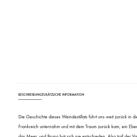
BESCHREIBUNG
ZUSÄTZLICHE INFORMATION
Die Geschichte dieses Weindestillats führt uns weit zurück in d
Frankreich unternahm und mit dem Traum zurück kam, ein Eben
das Meer, und Bruno hat sich nie entschieden. Also traf der V