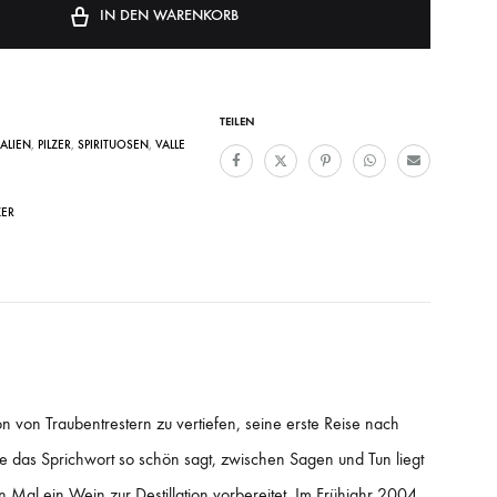
IN DEN WARENKORB
TEILEN
TALIEN
,
PILZER
,
SPIRITUOSEN
,
VALLE
ZER
ion von Traubentrestern zu vertiefen, seine erste Reise nach
 das Sprichwort so schön sagt, zwischen Sagen und Tun liegt
 Mal ein Wein zur Destillation vorbereitet. Im Frühjahr 2004