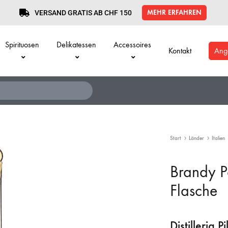
MEHR ERFAHREN
VERSAND GRATIS AB CHF 150
Spirituosen
Delikatessen
Accessoires
Kontakt
Ang
Start
Länder
Italien
Brandy P
Flasche
Distilleria P