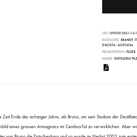
SKU
I390100.050-1-1-2-1
KATEGORIE
BRANDY
,
I
D’AOSTA - AOSTATAL
PRODUZENTEN:
PILZER
MARKE:
DISTILLERIA PIL
ie Zeit Ende der achtziger Jahre, als Bruno, um sein Studium der Destillat
bild eines grossen Armagnacs im Cembra-Tal zu verwirklichen. Aber wie
ater von Bruno die Entscheidung und so wurde im Herbst 2003 zum ersten