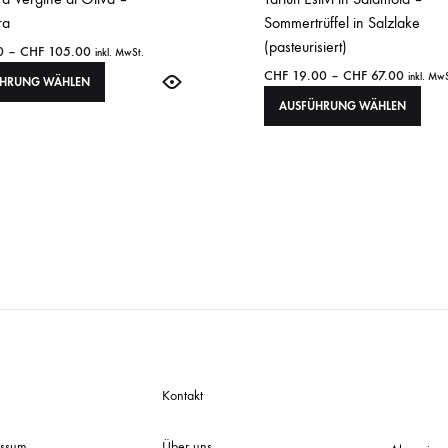
ra
Sommertrüffel in Salzlake
(pasteurisiert)
0
–
CHF
105.00
inkl. MwSt.
CHF
19.00
–
CHF
67.00
inkl. Mw
ÜHRUNG WÄHLEN
AUSFÜHRUNG WÄHLEN
Kontakt
essum
Über uns