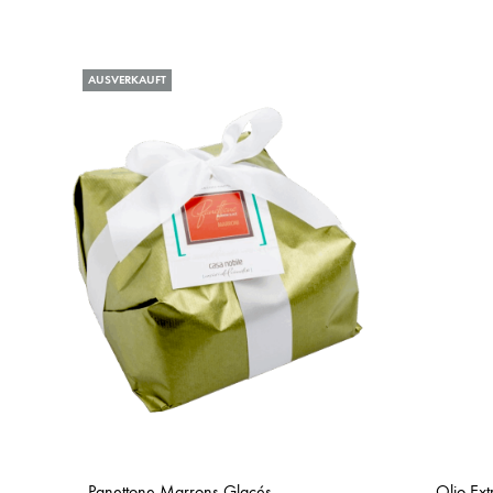
AUSVERKAUFT
Panettone Marrons Glacés
Olio Ext