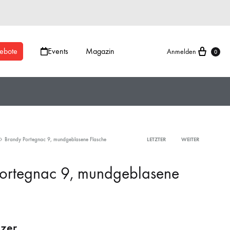
ebote
Events
Magazin
Anmelden
0
Brandy Portegnac 9, mundgeblasene Flasche
LETZTER
WEITER
ortegnac 9, mundgeblasene
ilzer