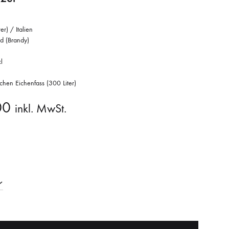
er) / Italien
d (Brandy)
l
chen Eichenfass (300 Liter)
00
inkl. MwSt.