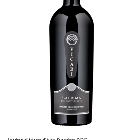
Lacrima di Morro d’Alba Superiore DOC