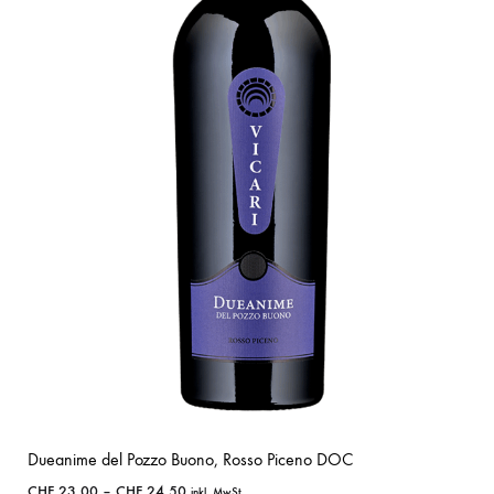
Dueanime del Pozzo Buono, Rosso Piceno DOC
CHF
23.00
–
CHF
24.50
inkl. MwSt.